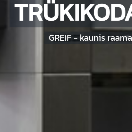
TRÜKIKODA
GREIF - kaunis raama