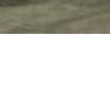
IF
 traditsioonid – sellele alusele oleme
tundlik valik, suhtlemine toimetajate ja kunstnikega – see