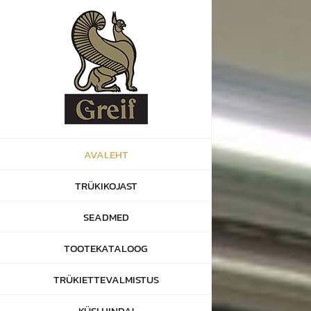
Skip
to
content
AVALEHT
TRÜKIKOJAST
SEADMED
TOOTEKATALOOG
TRÜKIETTEVALMISTUS
KÜSI HINDA!