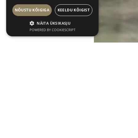
NÕUSTU KÕIGIGA
KEELDU KÕIGIST
NÄITA ÜKSIKASJU
POWERED BY COOKIESCRIPT
Greif 
Kaasaegne t
rajanud om
Väärikas tulemu