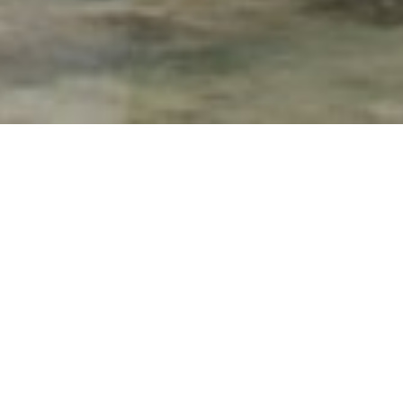
TRÜKIKODA GRE
– kaunis raamat on kunst!
ehnoloogia, moodsaim tehnika ja pikaajalised
a ettevõtte.
s saab tekkida vaid tihedas koostöös kliendiga. Materjalide asja