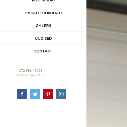
VABAD TÖÖKOHAD
GALERII
UUDISED
KONTAKT
+372 5834 3098
tootmine@greif.ee
Facebook
Twitter
Pinterest
Instagram