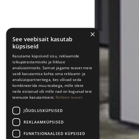
×
See veebisait kasutab
küpsiseid
Kasutame küpsiseid sisu, reklaamide
isikupärastamiseks ja liikluse
analüüsimiseks. Samuti jagame teavet meie
saidi kasutamise kohta oma reklaami- ja
analüüsipartneritega, kes võivad seda
kombineerida muu teabega, mille olete
neile esitanud või mille nad on kogunud teie
teenuste kasutamisest.
Rohkem teavet
JÕUDLUSKÜPSISED
REKLAAMKÜPSISED
FUNKTSIONAALSED KÜPSISED